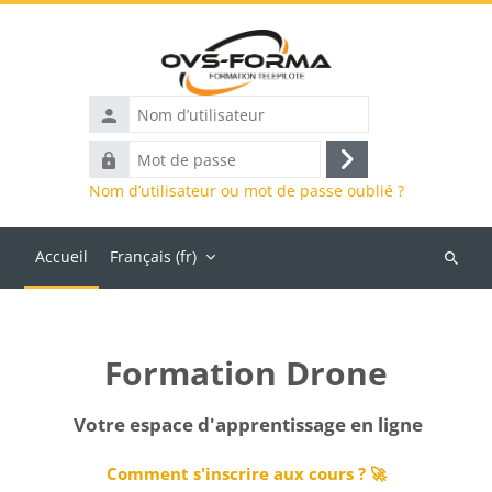
Passer au contenu principal
Mot
Connexion
de
Nom d’utilisateur ou mot de passe oublié ?
passe
Accueil
Français ‎(fr)‎
Recher
des
Blocs
cours
Formation Drone
Votre espace d'apprentissage en ligne
Comment s'inscrire aux cours ? 🚀